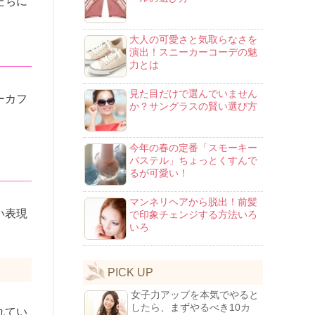
たちに
大人の可愛さと気取らなさを
演出！スニーカーコーデの魅
力とは
見た目だけで選んでいません
ーカフ
か？サングラスの賢い選び方
。
今年の春の定番「スモーキー
パステル」ちょっとくすんで
るが可愛い！
マンネリヘアから脱出！前髪
い表現
で印象チェンジする方法いろ
いろ
PICK UP
。
女子力アップを本気でやると
したら、まずやるべき10カ
れてい