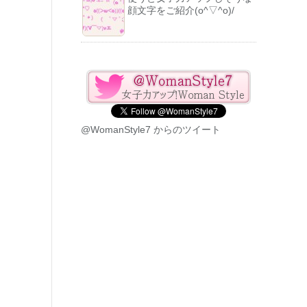
顔文字をご紹介(o^▽^o)/
@WomanStyle7 からのツイート