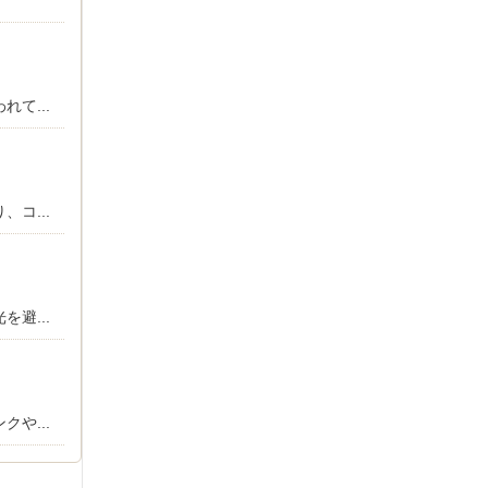
て...
コ...
避...
や...