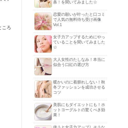
条！を聞いてみました☆
恋愛の願いが叶ったと口コミ
で人気の無料待ち受け画像
Vol.1
ところ
女子力アップするためにやっ
ていることを聞いてみました
☆
大人女性のたしなみ！本当に
似合う口紅の選び方
暖かいのに着膨れしない！秋
冬ファッションを成功させる
コツ
美肌にもダイエットにも！ホ
ットヨーグルトの驚くべき効
果！
使うと女子力アップしそうな