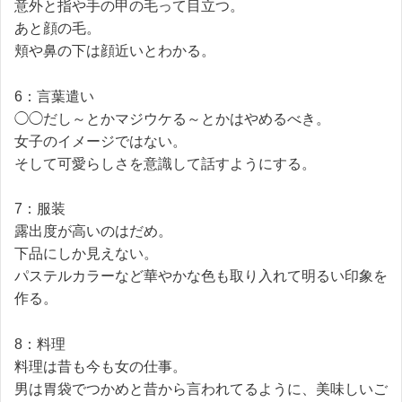
意外と指や手の甲の毛って目立つ。
あと顔の毛。
頬や鼻の下は顔近いとわかる。
6：言葉遣い
◯◯だし～とかマジウケる～とかはやめるべき。
女子のイメージではない。
そして可愛らしさを意識して話すようにする。
7：服装
露出度が高いのはだめ。
下品にしか見えない。
パステルカラーなど華やかな色も取り入れて明るい印象を
作る。
8：料理
料理は昔も今も女の仕事。
男は胃袋でつかめと昔から言われてるように、美味しいご