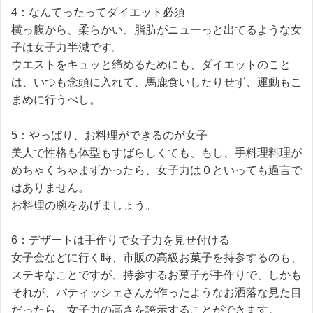
4：なんてったってダイエット必須
横っ腹から、柔らかい、脂肪がニューっと出てるような女
子は女子力半減です。
ウエストをキュッと締めるためにも、ダイエットのこと
は、いつも念頭に入れて、馬鹿食いしたりせず、運動もこ
まめに行うべし。
5：やっぱり、お料理ができるのが女子
美人で性格も体型もすばらしくても、もし、手料理料理が
めちゃくちゃまずかったら、女子力は０といっても過言で
はありません。
お料理の腕をあげましょう。
6：デザートは手作りで女子力を見せ付ける
女子会などに行く時、市販の高級お菓子を持参するのも、
ステキなことですが、持参するお菓子が手作りで、しかも
それが、パティッシェさんが作ったようなお洒落な見た目
だったら、女子力の高さを誇示することができます。