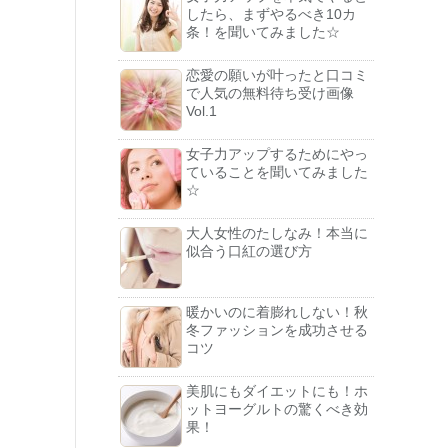
したら、まずやるべき10カ
条！を聞いてみました☆
恋愛の願いが叶ったと口コミ
で人気の無料待ち受け画像
Vol.1
女子力アップするためにやっ
ていることを聞いてみました
☆
大人女性のたしなみ！本当に
似合う口紅の選び方
暖かいのに着膨れしない！秋
冬ファッションを成功させる
コツ
美肌にもダイエットにも！ホ
ットヨーグルトの驚くべき効
果！