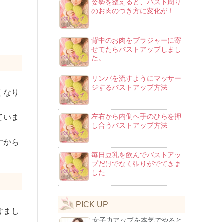
姿勢を整えると、バスト周り
のお肉のつき方に変化が！
背中のお肉をブラジャーに寄
せてたらバストアップしまし
た。
リンパを流すようにマッサー
ジするバストアップ方法
くなり
左右から内側へ手のひらを押
ていま
し合うバストアップ方法
すから
毎日豆乳を飲んでバストアッ
プだけでなく張りがでてきま
した
PICK UP
けまし
女子力アップを本気でやると