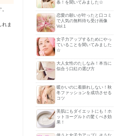
条！を聞いてみました☆
す。
恋愛の願いが叶ったと口コミ
で人気の無料待ち受け画像
しれま
Vol.1
女子力アップするためにやっ
ていることを聞いてみました
☆
大人女性のたしなみ！本当に
似合う口紅の選び方
暖かいのに着膨れしない！秋
冬ファッションを成功させる
コツ
美肌にもダイエットにも！ホ
ットヨーグルトの驚くべき効
果！
使うと女子力アップしそうな