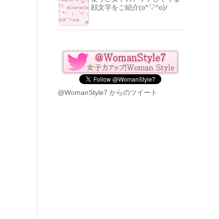
顔文字をご紹介(o^▽^o)/
@WomanStyle7 からのツイート