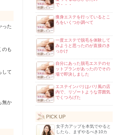
で・・・
痩身エステを行っているとこ
ろをいくつか調べて
かった
一度エステで脱毛を体験して
みようと思ったのが直接のき
くのも
っかけ
自分にあった脱毛エステのセ
ットプランがあったのでその
もして
場で即決しました
エステインバリはバリ風の店
内で、リゾートような雰囲気
でくつろげた
も無か
PICK UP
女子力アップを本気でやると
したら、まずやるべき10カ