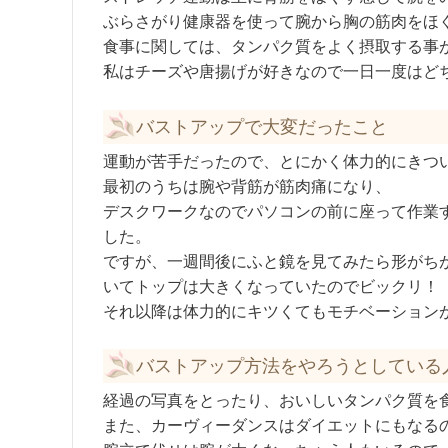
ぶらさがり健康器を使って腕から胸の筋肉をほ
食事に関しては、タンパク質をよく摂取する事
私はチーズや唐揚げが好きなので一日一度はど
バストアップで大変だったこと
運動が苦手だったので、とにかく体力的にきつ
最初のうちは腕や背筋が筋肉痛になり、
デスクワークなのでパソコンの前に座って作業
した。
ですが、一週間後にふと鏡を見てみたら形がち
いてトップは大きくなっていたのでビックリ！
それ以降は体力的にキツくてもモチベーション
バストアップ方法をやろうとしている
経過の写真をとったり、おいしいタンパク質を
また、カーヴィーダンスはダイエットにもなる