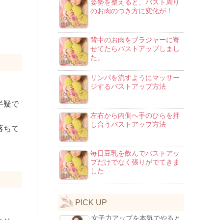
姿勢を整えると、バスト周り
のお肉のつき方に変化が！
背中のお肉をブラジャーに寄
せてたらバストアップしまし
た。
リンパを流すようにマッサー
ジするバストアップ方法
半疑で
左右から内側へ手のひらを押
し合うバストアップ方法
落ちて
毎日豆乳を飲んでバストアッ
プだけでなく張りがでてきま
した
PICK UP
女子力アップを本気でやると