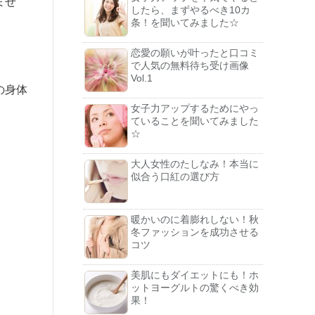
ませ
したら、まずやるべき10カ
条！を聞いてみました☆
恋愛の願いが叶ったと口コミ
で人気の無料待ち受け画像
Vol.1
の身体
女子力アップするためにやっ
ていることを聞いてみました
☆
大人女性のたしなみ！本当に
似合う口紅の選び方
暖かいのに着膨れしない！秋
冬ファッションを成功させる
コツ
美肌にもダイエットにも！ホ
ットヨーグルトの驚くべき効
果！