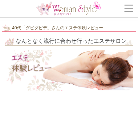
40代「ダビダビデ」さんのエステ体験レビュー
なんとなく流行に合わせ行ったエステサロン