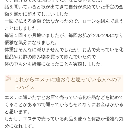
話を聞いていると欲が出てきて自分が決めていた予定の金
額を遥かに超えてしまいました。
一回で払える金額ではなかったので、ローンを組んで通う
ことにしました。
毎週１回４か月通いましたが、毎回お肌がツルツルになり
優雅な気分になりました。
体重はそんなに減りませんでしたが、お店で売っている化
粧品やお酢の飲み物を買って飲んでいたので
体の中も外も綺麗になったことを実感しました。
これからエステに通おうと思っている人へのア
ドバイス
エステに通いだすとお店で売っている化粧品などを勧めて
くることがあるので通ってからもそれなりにお金はかかる
と思います。
しかし、エステで売っている商品を使うと何故か優雅な気
分になれます。