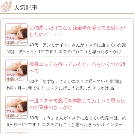
人気記事
目の周りだけでなく顔全体が凝ってる感じが
したので・・・
40代「アンモナイト」さんがエステに通っていた期
間は、約6ヶ月～1年です！ エステに行こうと思ったきっかけ ...
痩身エステを行っているところをいくつか調
べて
30代「なずな」さんがエステに通っていた期間は、
約6ヶ月～1年です！ エステに行こうと思ったきっかけ 当...
一度エステで脱毛を体験してみようと思った
のが直接のきっかけ
30代「ゆう」さんがエステに通っていた期間は、約
6ヶ月～1年です！ エステに行こうと思ったきっかけ インター...