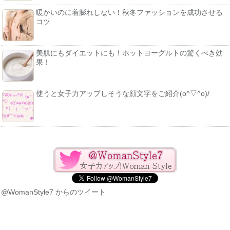
暖かいのに着膨れしない！秋冬ファッションを成功させる
コツ
美肌にもダイエットにも！ホットヨーグルトの驚くべき効
果！
使うと女子力アップしそうな顔文字をご紹介(o^▽^o)/
@WomanStyle7 からのツイート