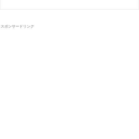
スポンサードリンク