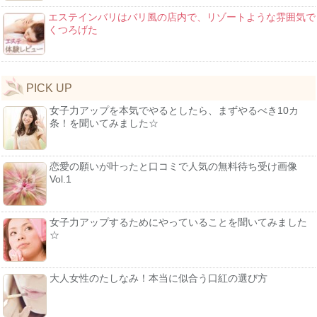
エステインバリはバリ風の店内で、リゾートような雰囲気で
くつろげた
PICK UP
女子力アップを本気でやるとしたら、まずやるべき10カ
条！を聞いてみました☆
恋愛の願いが叶ったと口コミで人気の無料待ち受け画像
Vol.1
女子力アップするためにやっていることを聞いてみました
☆
大人女性のたしなみ！本当に似合う口紅の選び方