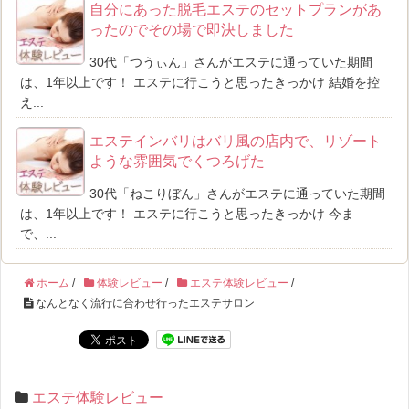
自分にあった脱毛エステのセットプランがあ
ったのでその場で即決しました
30代「つうぃん」さんがエステに通っていた期間
は、1年以上です！ エステに行こうと思ったきっかけ 結婚を控
え...
エステインバリはバリ風の店内で、リゾート
ような雰囲気でくつろげた
30代「ねこりぼん」さんがエステに通っていた期間
は、1年以上です！ エステに行こうと思ったきっかけ 今ま
で、...
ホーム
/
体験レビュー
/
エステ体験レビュー
/
なんとなく流行に合わせ行ったエステサロン
エステ体験レビュー