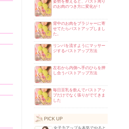
姿勢を整えると、バスト周り
のお肉のつき方に変化が！
背中のお肉をブラジャーに寄
せてたらバストアップしまし
た。
リンパを流すようにマッサー
ジするバストアップ方法
左右から内側へ手のひらを押
し合うバストアップ方法
毎日豆乳を飲んでバストアッ
プだけでなく張りがでてきま
した
PICK UP
女子力アップを本気でやると