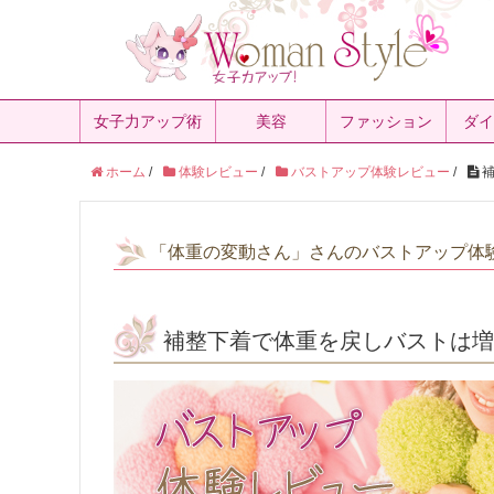
女子力アップ術
美容
ファッション
ダイ
ホーム
/
体験レビュー
/
バストアップ体験レビュー
/
補
「体重の変動さん」さんのバストアップ体
補整下着で体重を戻しバストは