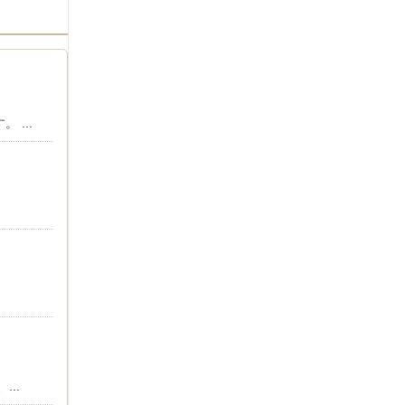
...
..