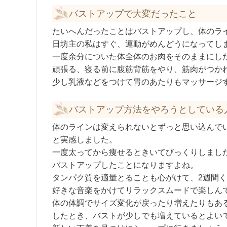
バストアップで大変だったこと
たいへんだったことはバストアップし、体のラ
日坊主の私はすぐ、運動がめんどうになってし
一度余分についた体全体のお肉をそのままにし
頑張る、寝る前に腹筋背筋をやり、筋肉がつか
少し乳液などをつけて胃のあたりもマッサージ
バストアップ方法をやろうとしている
体のラインは変えられないとずっと思い込んで
と実感しました。
一度太ってから痩せるときいてびっくりしまし
バストアップしたことになりますよね。
タンパク質を適量とることも心がけて、2週間
好きな音楽をかけてリラックスムードで楽しん
体の体調でサイズ変化が戻ったり増えたりもあ
したとき、バストが少しでも増えているとよい