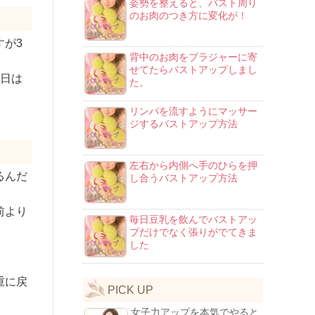
姿勢を整えると、バスト周り
のお肉のつき方に変化が！
すが3
背中のお肉をブラジャーに寄
せてたらバストアップしまし
の日は
た。
リンパを流すようにマッサー
ジするバストアップ方法
左右から内側へ手のひらを押
るんだ
し合うバストアップ方法
前より
毎日豆乳を飲んでバストアッ
プだけでなく張りがでてきま
した
重に戻
PICK UP
女子力アップを本気でやると