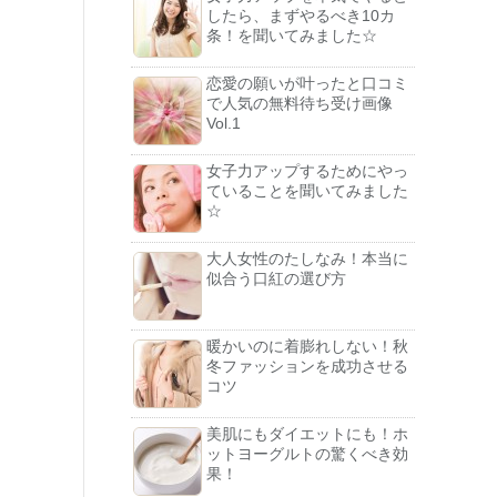
したら、まずやるべき10カ
条！を聞いてみました☆
恋愛の願いが叶ったと口コミ
で人気の無料待ち受け画像
Vol.1
女子力アップするためにやっ
ていることを聞いてみました
☆
大人女性のたしなみ！本当に
似合う口紅の選び方
暖かいのに着膨れしない！秋
冬ファッションを成功させる
コツ
美肌にもダイエットにも！ホ
ットヨーグルトの驚くべき効
果！