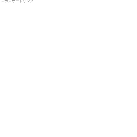
スポンサードリンク