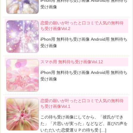
iPhon用 無料待ち受け画像 Android用 無料待ち
受け画像
恋愛の願いが叶ったと口コミで人気の無料待
ち受け画像Vol.2
iPhon用 無料待ち受け画像 Android用 無料待ち
受け画像
スマホ用 無料待ち受け画像Vol.12
iPhon用 無料待ち受け画像 Android用 無料待ち
受け画像
恋愛の願いが叶ったと口コミで人気の無料待
ち受け画像Vol.1
この待ち受け画像にしてから、「彼氏ができ
た」「片思いが実った」などなど、喜びの声を
いただいた恋愛運ＵＰの待ち受 […]