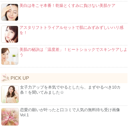
美白は冬こそ本番！乾燥とくすみに負けない美肌ケア
アスタリフトトライアルセットで肌にみずみずしいハリ感
を！
美肌の秘訣は「温度差」！ヒートショックでスキンケアしよ
う
PICK UP
女子力アップを本気でやるとしたら、まずやるべき10カ
条！を聞いてみました☆
恋愛の願いが叶ったと口コミで人気の無料待ち受け画像
Vol.1