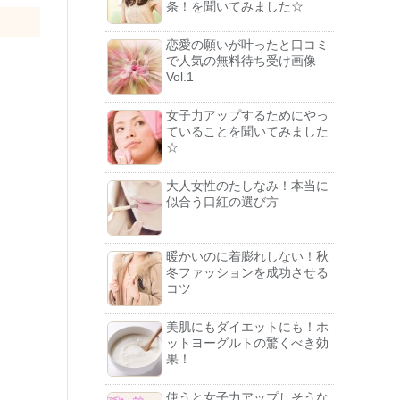
条！を聞いてみました☆
恋愛の願いが叶ったと口コミ
で人気の無料待ち受け画像
Vol.1
女子力アップするためにやっ
ていることを聞いてみました
☆
大人女性のたしなみ！本当に
似合う口紅の選び方
暖かいのに着膨れしない！秋
冬ファッションを成功させる
コツ
美肌にもダイエットにも！ホ
ットヨーグルトの驚くべき効
果！
使うと女子力アップしそうな