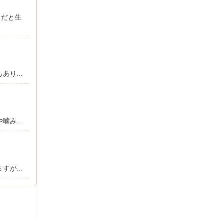
きだと生
り...
み...
が...