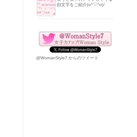
顔文字をご紹介(o^▽^o)/
@WomanStyle7 からのツイート