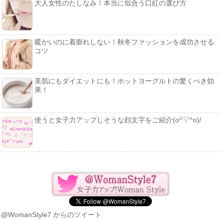
大人女性のたしなみ！本当に似合う口紅の選び方
暖かいのに着膨れしない！秋冬ファッションを成功させる
コツ
美肌にもダイエットにも！ホットヨーグルトの驚くべき効
果！
使うと女子力アップしそうな顔文字をご紹介(o^▽^o)/
@WomanStyle7 からのツイート