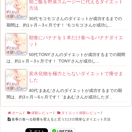
朝ご飯を野菜スムージーに代えるダイエット
方法
30代‘モコモコ’さんのダイエットが成功するまでの
期間は、約1ヶ月～3ヶ月です！ ‘モコモコ’さんが成功し...
朝食にバナナを１本だけ食べるバナナダイエ
ット
50代‘TONY’さんのダイエットが成功するまでの期間
は、約1ヶ月～3ヶ月です！ ‘TONY’さんが成功し...
炭水化物を極力とらないダイエットで痩せま
した
40代‘まあむ’さんのダイエットが成功するまでの期
間は、約3ヶ月～6ヶ月です！ ‘まあむ’さんが成功したダ...
ホーム
/
体験レビュー
/
ダイエット体験レビュー
/
食事の食べる順番を変えると言うだけの簡単なダイエット方法