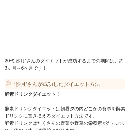
20代‘沙月’さんのダイエットが成功するまでの期間は、約
3ヶ月～6ヶ月です！
‘沙月’さんが成功したダイエット方法
酵素ドリンクダイエット！
酵素ドリンクダイエットは朝昼夕の内どこかの食事を酵素
ドリンクに置き換えるダイエット方法です。
酵素ドリンクはたくさんの野菜や野草の栄養素がたっぷり