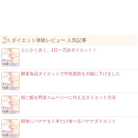
ダイエット体験レビュー 人気記事
とにかく歩く、1日一万歩ダイエット！
酵素食品ダイエットで中性脂肪を大幅に下げました
朝ご飯を野菜スムージーに代えるダイエット方法
朝食にバナナを１本だけ食べるバナナダイエット