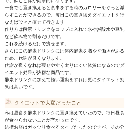
で、飲むと体が健康的になります。
一食でも置き換えると食事をする時のカロリーをぐっと減
らすことができるので、毎日この置き換えダイエットを行
なえば段々と痩せて行きます。
作り方は酵素ドリンクをコップに入れて水や炭酸水や豆乳
など飲み物で割るだけです。
これを続けるだけで痩せます。
さらにこの酵素ドリンクには体内酵素を増やす働きがある
ため、代謝が良くなります。
代謝が良くなれば痩せやすく太りにくい体質になるのでダ
イエット効果が抜群な商品です。
酵素ドリンクに加えて軽い運動をすれば更にダイエット効
果は高いです。
ダイエットで大変だったこと
私は昼食を酵素ドリンクに置き換えていたので、毎日昼食
が食べられないことが辛かったです。
結構お昼はガッツリ食べるタイプだったのですが、その分