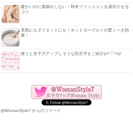
暖かいのに着膨れしない！秋冬ファッションを成功させる
コツ
美肌にもダイエットにも！ホットヨーグルトの驚くべき効
果！
使うと女子力アップしそうな顔文字をご紹介(o^▽^o)/
@WomanStyle7 からのツイート