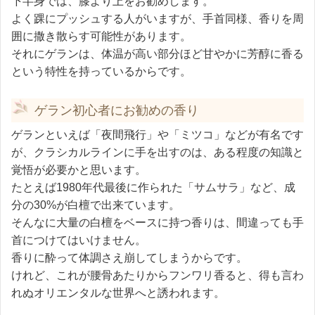
下半身では、膝より上をお勧めします。
よく踝にプッシュする人がいますが、手首同様、香りを周
囲に撒き散らす可能性があります。
それにゲランは、体温が高い部分ほど甘やかに芳醇に香る
という特性を持っているからです。
ゲラン初心者にお勧めの香り
ゲランといえば「夜間飛行」や「ミツコ」などが有名です
が、クラシカルラインに手を出すのは、ある程度の知識と
覚悟が必要かと思います。
たとえば1980年代最後に作られた「サムサラ」など、成
分の30%が白檀で出来ています。
そんなに大量の白檀をベースに持つ香りは、間違っても手
首につけてはいけません。
香りに酔って体調さえ崩してしまうからです。
けれど、これが腰骨あたりからフンワリ香ると、得も言わ
れぬオリエンタルな世界へと誘われます。